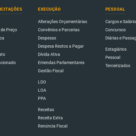
ICITAÇÕES
EXECUÇÃO
PESSOAL
Alterações Orçamentárias
Cargos e Salári
 de Preço
Convênios e Parcerias
Concursos
ca
Despesas
Diárias e Passa
Despesa Restos a Pagar
Estagiários
ato
Dívida Ativa
Pessoal
ncionado
Emendas Parlamentares
Terceirizados
Gestão Fiscal
LDO
LOA
PPA
Receitas
Receita Extra
Renúncia Fiscal