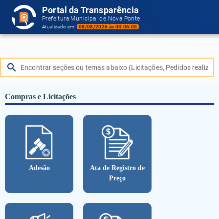
Portal da Transparência
Prefeitura Municipal de Nova Ponte
Atualizado em:
08/08/2026 às 03:06:05
search
Compras e Licitações
Adesão
Ata de Registro de
Preço